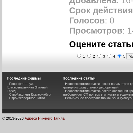
Добавлена
: 16
Срок действия
Голосов
: 0
Просмотров
: 
Оцените стать
1
2
3
4
5
Последние фирмы
Последние статьи
Роснефть — ул.
Несоответствие фактических параметров к
Краснознаменная (Нижний
критериям допустимых деформаций
Тагил)
Несоответствие фактического состояния кр
Стройэксперт Екатеринбург
требованиям СП по герметичности и водоне
Стройэкспертиза Тагил
Религиозное пространство как зона культур
© 2013-
2026
Адреса Нижнего Тагила