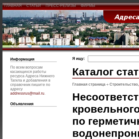
ГЛАВНАЯ
СТАТЬИ
ПРЕСС-РЕЛИЗЫ
ФИРМЫ
Я ищу:
Информация
По всем вопросам
Каталог ста
касающихся работы
ресурса Адреса Нижнего
Тагила и добавления в
Главная страница
Строительство
справочник пишите по
адресу
Несоответст
addressrus@mail.ru
.
Объявления
кровельног
по герметич
водонепрон