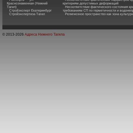
Краснознаменная (Нижний
критериям допустимых деформаций
Тагил)
Несоответствие фактического состояния кр
Стройэксперт Екатеринбург
требованиям СП по герметичности и водоне
Стройэкспертиза Тагил
Религиозное пространство как зона культур
© 2013-
2026
Адреса Нижнего Тагила