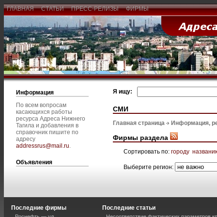
ГЛАВНАЯ
СТАТЬИ
ПРЕСС-РЕЛИЗЫ
ФИРМЫ
Я ищу:
Информация
По всем вопросам
СМИ
касающихся работы
ресурса Адреса Нижнего
Главная страница
Информация, р
Тагила и добавления в
справочник пишите по
Фирмы раздела
адресу
addressrus@mail.ru
.
Сортировать по:
городу
названи
Объявления
Выберите регион:
Последние фирмы
Последние статьи
Роснефть — ул.
Несоответствие фактических параметров к