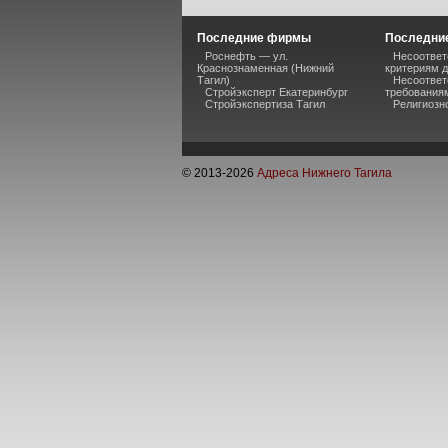
Последние фирмы
Последние
Роснефть — ул.
Несоответ
Краснознаменная (Нижний
критериям 
Тагил)
Несоответ
Стройэксперт Екатеринбург
требования
Стройэкспертиза Тагил
Религиозно
© 2013-
2026
Адреса Нижнего Тагила