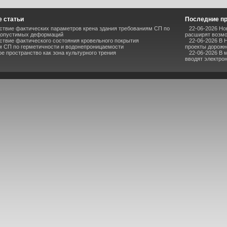
 статьи
Последние п
ствие фактических параметров крена здания требованиям СП по
22-06-2026 Но
допустимых деформаций
расширят возмо
ствие фактического состояния кровельного покрытия
22-06-2026 В 
м СП по герметичности и водонепроницаемости
проекты дорожн
е пространство как зона культурного трения
22-06-2026 В 
вводят электро