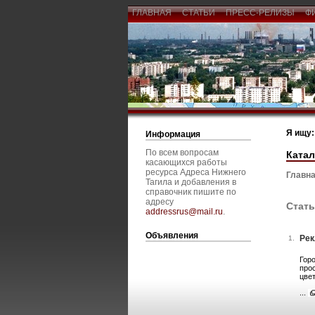
ГЛАВНАЯ
СТАТЬИ
ПРЕСС-РЕЛИЗЫ
Ф
Я ищу:
Информация
По всем вопросам
Катал
касающихся работы
ресурса Адреса Нижнего
Главна
Тагила и добавления в
справочник пишите по
адресу
Стать
addressrus@mail.ru
.
Объявления
Рек
1.
Гор
прос
цве
...