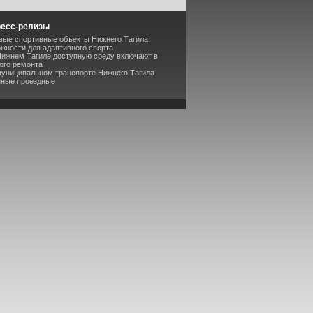
ресс-релизы
вые спортивные объекты Нижнего Тагила
жности для адаптивного спорта
Нижнем Тагиле доступную среду включают в
ого ремонта
муниципальном транспорте Нижнего Тагила
нные проездные