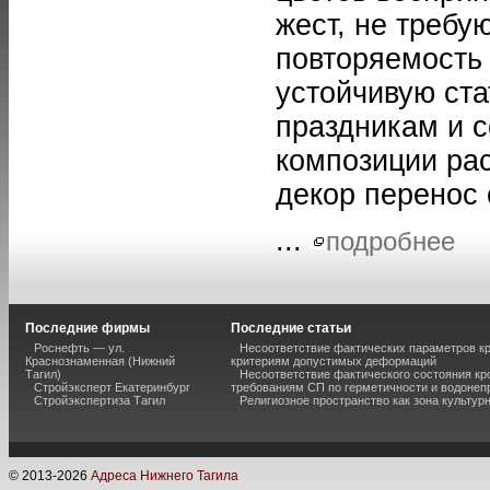
жест, не требу
повторяемость
устойчивую ста
праздникам и 
композиции ра
декор перенос 
...
подробнее
Последние фирмы
Последние статьи
Роснефть — ул.
Несоответствие фактических параметров к
Краснознаменная (Нижний
критериям допустимых деформаций
Тагил)
Несоответствие фактического состояния кр
Стройэксперт Екатеринбург
требованиям СП по герметичности и водоне
Стройэкспертиза Тагил
Религиозное пространство как зона культур
© 2013-
2026
Адреса Нижнего Тагила