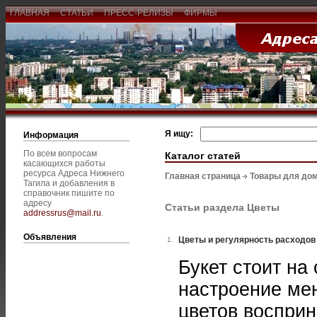
ГЛАВНАЯ
СТАТЬИ
ПРЕСС-РЕЛИЗЫ
ФИРМЫ
Я ищу:
Информация
По всем вопросам
Каталог статей
касающихся работы
ресурса Адреса Нижнего
Главная страница
Товары для дом
Тагила и добавления в
справочник пишите по
адресу
Статьи раздела Цветы
addressrus@mail.ru
.
Объявления
Цветы и регулярность расходов
1.
Букет стоит на
настроение ме
цветов воспри