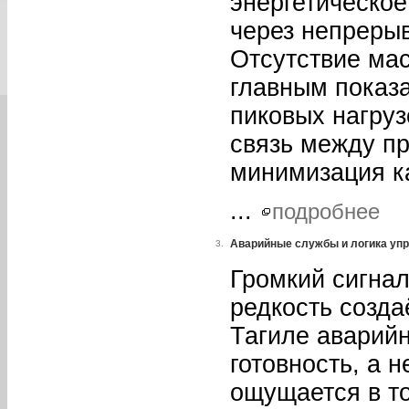
энергетическое
через непрерыв
Отсутствие ма
главным показа
пиковых нагруз
связь между п
минимизация к
...
подробнее
Аварийные службы и логика упр
3.
Громкий сигнал
редкость созда
Тагиле аварий
готовность, а 
ощущается в т