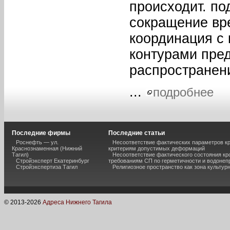
происходит. по
сокращение вр
координация 
контурами пре
распространен
...
подробнее
Последние фирмы
Последние статьи
Роснефть — ул.
Несоответствие фактических параметров к
Краснознаменная (Нижний
критериям допустимых деформаций
Тагил)
Несоответствие фактического состояния кр
Стройэксперт Екатеринбург
требованиям СП по герметичности и водоне
Стройэкспертиза Тагил
Религиозное пространство как зона культур
© 2013-
2026
Адреса Нижнего Тагила