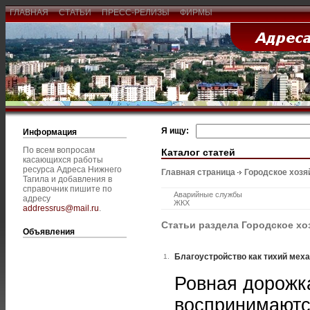
ГЛАВНАЯ
СТАТЬИ
ПРЕСС-РЕЛИЗЫ
ФИРМЫ
Я ищу:
Информация
По всем вопросам
Каталог статей
касающихся работы
ресурса Адреса Нижнего
Главная страница
Городское хозя
Тагила и добавления в
справочник пишите по
Аварийные службы
адресу
ЖКХ
addressrus@mail.ru
.
Статьи раздела Городское хо
Объявления
Благоустройство как тихий мех
1.
Ровная дорожк
воспринимаютс