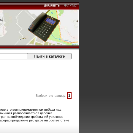
добавить
ФИРМУ
1
Выберите страницу:
иле это воспринимается как победа над
ачинает разворачиваться цепочка
атрат на соблюдение требований усиление
перераспределение ресурсов на соответствие