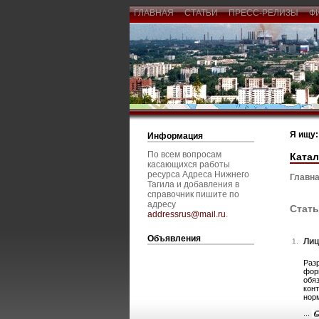
ГЛАВНАЯ
СТАТЬИ
ПРЕСС-РЕЛИЗЫ
Ф
Я ищу:
Информация
По всем вопросам
Катал
касающихся работы
ресурса Адреса Нижнего
Главна
Тагила и добавления в
справочник пишите по
адресу
Стать
addressrus@mail.ru
.
Объявления
Лиц
1.
Раз
фор
обя
кон
нор
...