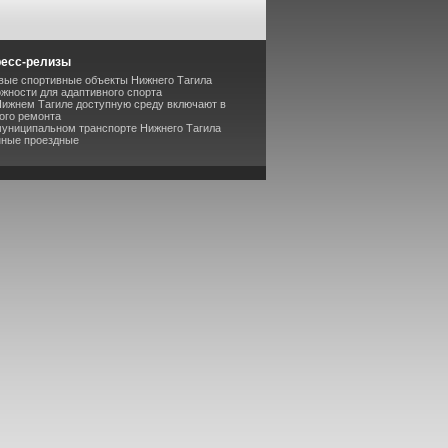
ресс-релизы
вые спортивные объекты Нижнего Тагила
жности для адаптивного спорта
Нижнем Тагиле доступную среду включают в
ого ремонта
муниципальном транспорте Нижнего Тагила
нные проездные