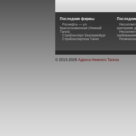
Последние фирмы
Последние
Роснефть — ул.
Несоответ
Краснознаменная (Нижний
критериям 
Тагил)
Несоответ
Стройэксперт Екатеринбург
требования
Стройэкспертиза Тагил
Религиозно
© 2013-
2026
Адреса Нижнего Тагила