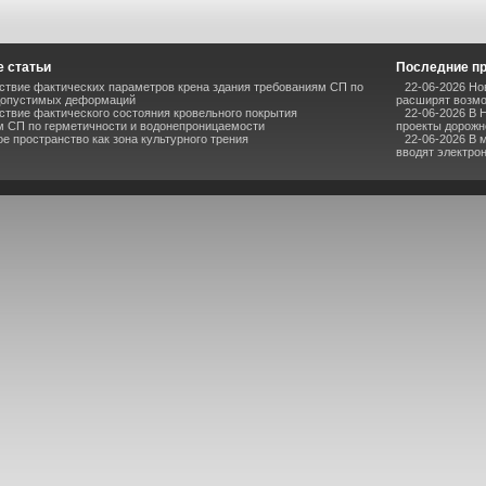
 статьи
Последние п
ствие фактических параметров крена здания требованиям СП по
22-06-2026 Но
допустимых деформаций
расширят возмо
ствие фактического состояния кровельного покрытия
22-06-2026 В 
м СП по герметичности и водонепроницаемости
проекты дорожн
е пространство как зона культурного трения
22-06-2026 В 
вводят электро